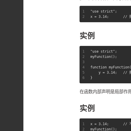
1
"use strict";
2
x = 3.14;       /
实例
1
"use strict";
2
myFunction();
3
4
function myFunction
5
    y = 3.14;   /
6
}
在函数内部声明是局部作用域
实例
1
x = 3.14;       //
2
myFunction();