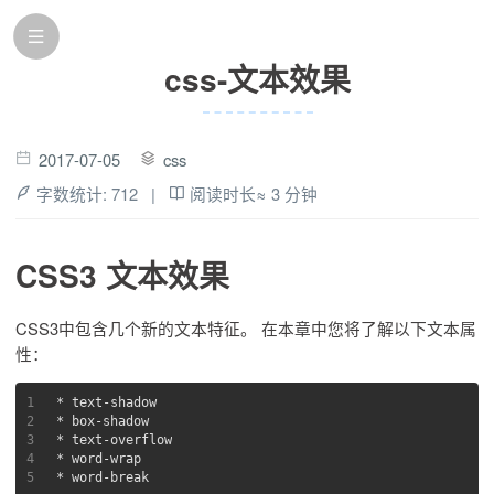
css-文本效果
2017-07-05
css
字数统计:
712
|
阅读时长≈
3 分钟
CSS3 文本效果
CSS3中包含几个新的文本特征。 在本章中您将了解以下文本属
性：
1
* text-shadow
2
* box-shadow
3
* text-overflow
4
* word-wrap
5
* word-break